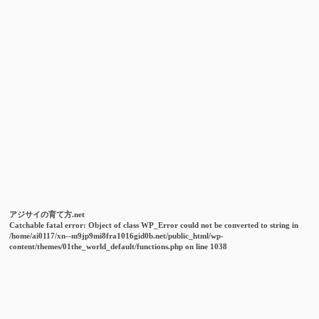
アジサイの育て方.net
Catchable fatal error
: Object of class WP_Error could not be converted to string in
/home/ai0117/xn--m9jp9mi8fra1016gid0b.net/public_html/wp-
content/themes/01the_world_default/functions.php
on line
1038