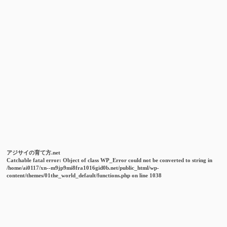
アジサイの育て方.net
Catchable fatal error
: Object of class WP_Error could not be converted to string in
/home/ai0117/xn--m9jp9mi8fra1016gid0b.net/public_html/wp-
content/themes/01the_world_default/functions.php
on line
1038