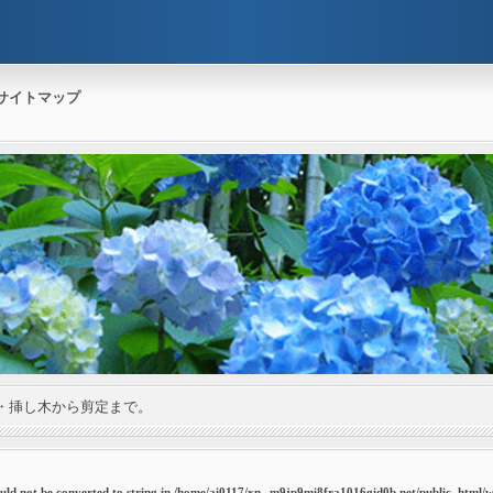
サイトマップ
・挿し木から剪定まで。
uld not be converted to string in
/home/ai0117/xn--m9jp9mi8fra1016gid0b.net/public_html/