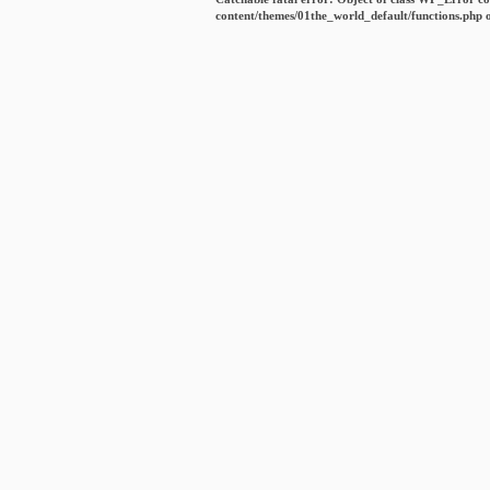
content/themes/01the_world_default/functions.php
o