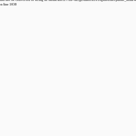
n line
1038