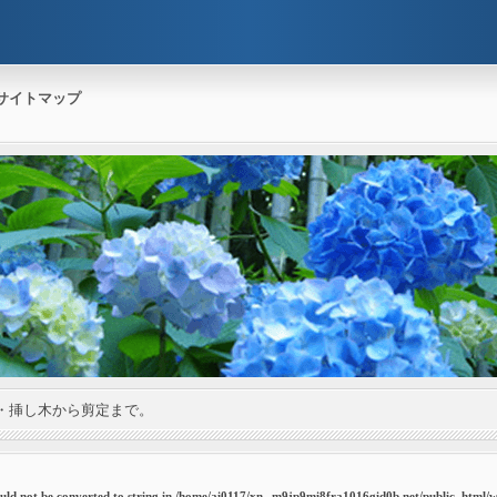
サイトマップ
・挿し木から剪定まで。
uld not be converted to string in
/home/ai0117/xn--m9jp9mi8fra1016gid0b.net/public_html/