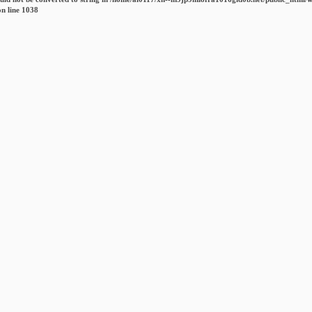
n line
1038