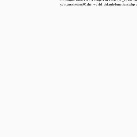
content/themes/01the_world_default/functions.php
o