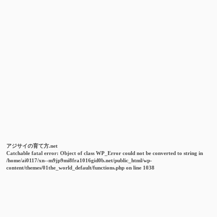
アジサイの育て方.net
Catchable fatal error
: Object of class WP_Error could not be converted to string in
/home/ai0117/xn--m9jp9mi8fra1016gid0b.net/public_html/wp-
content/themes/01the_world_default/functions.php
on line
1038