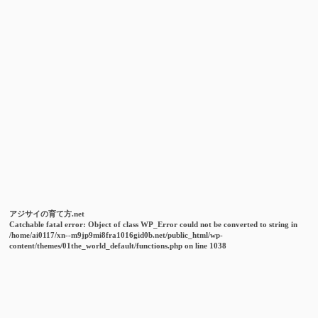
アジサイの育て方.net
Catchable fatal error
: Object of class WP_Error could not be converted to string in
/home/ai0117/xn--m9jp9mi8fra1016gid0b.net/public_html/wp-
content/themes/01the_world_default/functions.php
on line
1038