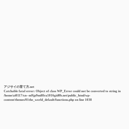
アジサイの育て方.net
Catchable fatal error
: Object of class WP_Error could not be converted to string in
/home/ai0117/xn--m9jp9mi8fra1016gid0b.net/public_html/wp-
content/themes/01the_world_default/functions.php
on line
1038