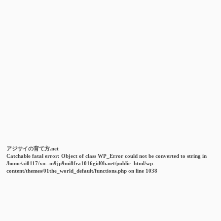
アジサイの育て方.net
Catchable fatal error
: Object of class WP_Error could not be converted to string in
/home/ai0117/xn--m9jp9mi8fra1016gid0b.net/public_html/wp-
content/themes/01the_world_default/functions.php
on line
1038