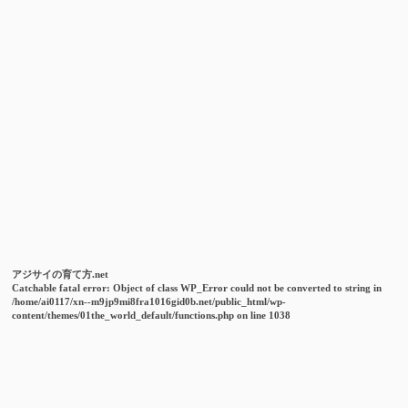
アジサイの育て方.net
Catchable fatal error
: Object of class WP_Error could not be converted to string in
/home/ai0117/xn--m9jp9mi8fra1016gid0b.net/public_html/wp-
content/themes/01the_world_default/functions.php
on line
1038