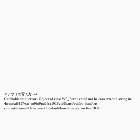
アジサイの育て方.net
Catchable fatal error
: Object of class WP_Error could not be converted to string in
/home/ai0117/xn--m9jp9mi8fra1016gid0b.net/public_html/wp-
content/themes/01the_world_default/functions.php
on line
1038