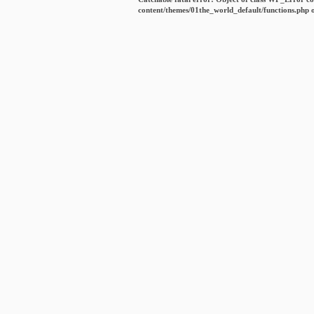
content/themes/01the_world_default/functions.php
o