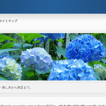
サイトマップ
・挿し木から剪定まで。
uld not be converted to string in
/home/ai0117/xn--m9jp9mi8fra1016gid0b.net/public_html/