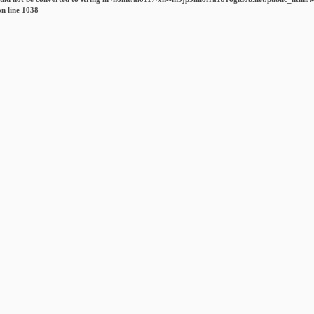
n line
1038