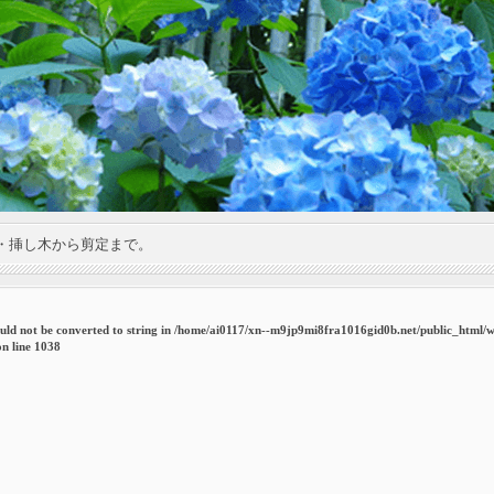
・挿し木から剪定まで。
uld not be converted to string in
/home/ai0117/xn--m9jp9mi8fra1016gid0b.net/public_html/
n line
1038