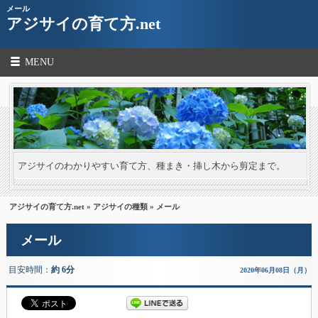
メール
アジサイの育て方.net
MENU
アジサイのわかりやすい育て方、種まき・挿し木から剪定まで。
アジサイの育て方.net
»
アジサイの種類
» メール
メール
目安時間：
約 6分
2020年06月08日（月）