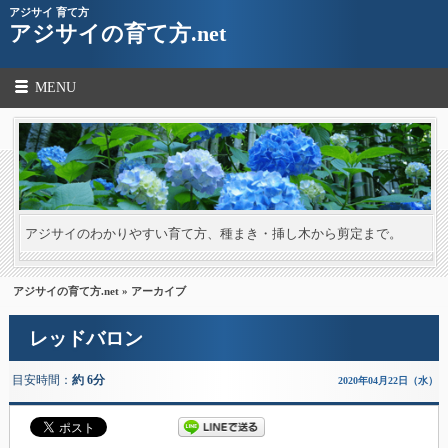
アジサイ 育て方
アジサイの育て方.net
MENU
アジサイのわかりやすい育て方、種まき・挿し木から剪定まで。
アジサイの育て方.net
» アーカイブ
レッドバロン
目安時間：
約 6分
2020年04月22日（水）