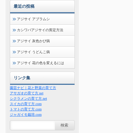
最近の投稿
アジサイ アブラムシ
カシワバアジサイの剪定方法
アジサイ 灰色かび病
アジサイ うどんこ病
アジサイ 花の色を変えるには
リンク集
園芸ナビ｜花と野菜の育て方
アサガオの育て方.net
シクラメンの育て方.net
スイカの育て方.com
トマトの育て方.com
ジャガイモ栽培.com