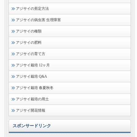
アジサイの剪定方法
アジサイの病虫害 生理障害
アジサイの種類
アジサイの肥料
アジサイの育て方
アジサイ栽培 12ヶ月
アジサイ栽培 Q&A
アジサイ栽培 春夏秋冬
アジサイ栽培の用土
アジサイ開花情報
スポンサードリンク