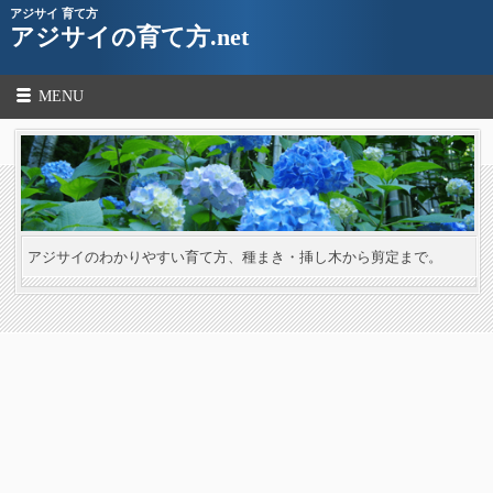
アジサイ 育て方
アジサイの育て方.net
MENU
アジサイのわかりやすい育て方、種まき・挿し木から剪定まで。