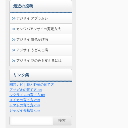
最近の投稿
アジサイ アブラムシ
カシワバアジサイの剪定方法
アジサイ 灰色かび病
アジサイ うどんこ病
アジサイ 花の色を変えるには
リンク集
園芸ナビ｜花と野菜の育て方
アサガオの育て方.net
シクラメンの育て方.net
スイカの育て方.com
トマトの育て方.com
ジャガイモ栽培.com