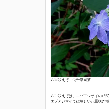
八重咲えぞ C)千草園芸
八重咲えぞは、エゾアジサイの1品
エゾアジサイでは珍しい八重咲き種