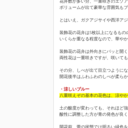
花弁数が多い分、一重咲きのエゾア
ボリュームが出て豪華な雰囲気もプ
とはいえ、ガクアジサイや西洋アジ
装飾花の花弁は5枚以上になるもの
いくらか重なる程度なので、華やか
装飾花の花弁は外向きにパッと開く
両性花は一重咲きですが、咲いても
その分、しべが出て目立つようにな
開花後半はふわふわのしべが柔らか
・涼しいブルー
八重咲えぞの基本の花色は、涼やか
土の酸度が変わっても、それほど強
酸性に調整した方が青の発色が良く
開花前、蕾の状態では明るい緑色を