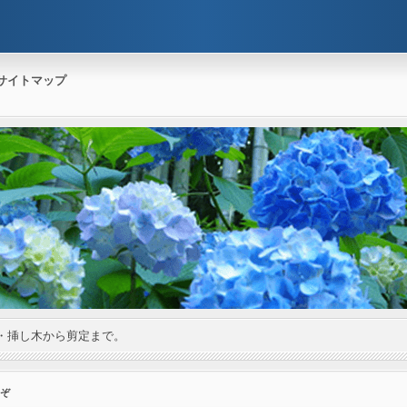
サイトマップ
・挿し木から剪定まで。
えぞ