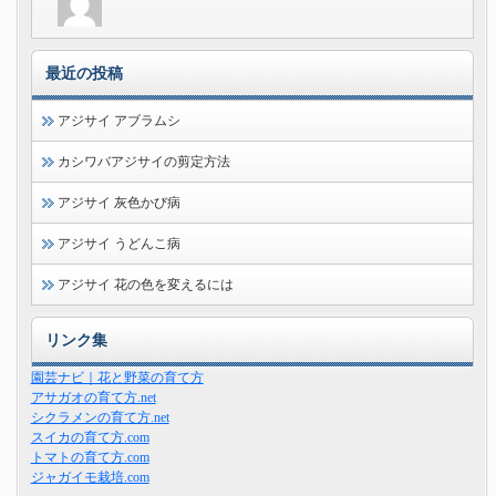
最近の投稿
アジサイ アブラムシ
カシワバアジサイの剪定方法
アジサイ 灰色かび病
アジサイ うどんこ病
アジサイ 花の色を変えるには
リンク集
園芸ナビ｜花と野菜の育て方
アサガオの育て方.net
シクラメンの育て方.net
スイカの育て方.com
トマトの育て方.com
ジャガイモ栽培.com