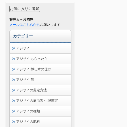
管理人＝片岡静
メールはこちらから
お願いします
カテゴリー
アジサイ
アジサイ もらったら
アジサイ 挿し木の仕方
アジサイ 苗
アジサイの剪定方法
アジサイの病虫害 生理障害
アジサイの種類
アジサイの肥料