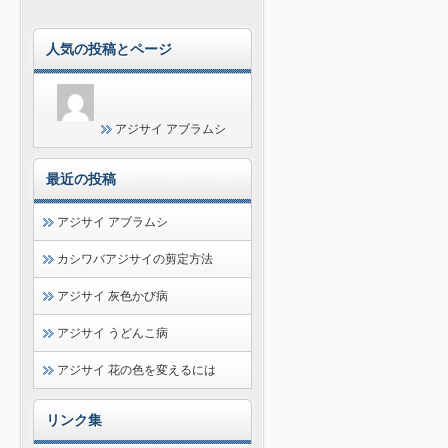
人気の投稿とページ
アジサイ アブラムシ
最近の投稿
アジサイ アブラムシ
カシワバアジサイの剪定方法
アジサイ 灰色かび病
アジサイ うどんこ病
アジサイ 花の色を変えるには
リンク集