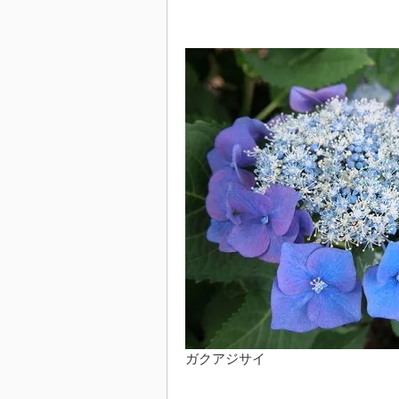
ガクアジサイ