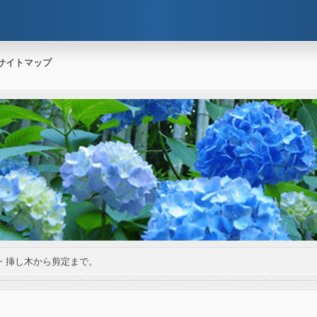
サイトマップ
・挿し木から剪定まで。