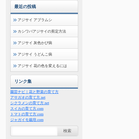
最近の投稿
アジサイ アブラムシ
カシワバアジサイの剪定方法
アジサイ 灰色かび病
アジサイ うどんこ病
アジサイ 花の色を変えるには
リンク集
園芸ナビ｜花と野菜の育て方
アサガオの育て方.net
シクラメンの育て方.net
スイカの育て方.com
トマトの育て方.com
ジャガイモ栽培.com