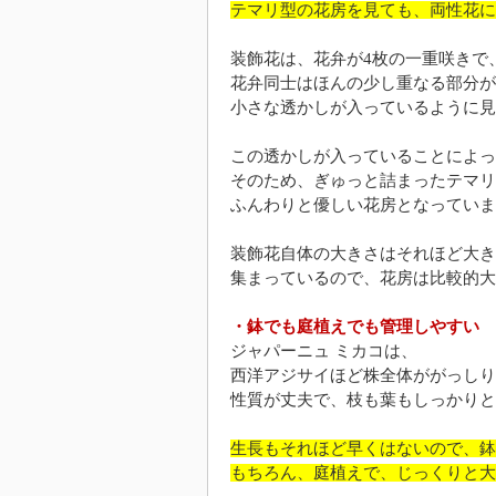
テマリ型の花房を見ても、両性花に
装飾花は、花弁が4枚の一重咲きで
花弁同士はほんの少し重なる部分が
小さな透かしが入っているように見
この透かしが入っていることによっ
そのため、ぎゅっと詰まったテマリ
ふんわりと優しい花房となっていま
装飾花自体の大きさはそれほど大き
集まっているので、花房は比較的大
・鉢でも庭植えでも管理しやすい
ジャパーニュ ミカコは、
西洋アジサイほど株全体ががっしり
性質が丈夫で、枝も葉もしっかりと
生長もそれほど早くはないので、鉢
もちろん、庭植えで、じっくりと大