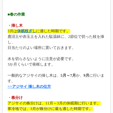
■春の作業
・挿し木
3月は
休眠枝ざし
に適した時期です。
鹿沼土や赤玉土を入れた駄温鉢に、2節位で切った枝を挿
し、
日当たりのよい場所に置いておきます。
水を切らさないように注意が必要です。
3か月くらいで発根します。
一般的なアジサイの挿し木は、
5月～7月
か、
9月
に行いま
す。
>>アジサイ 挿し木の仕方
・株分け
アジサイの株分けは、11月～3月の休眠期に行います。
寒冷地では、3月が株分けに最も適した時期です。