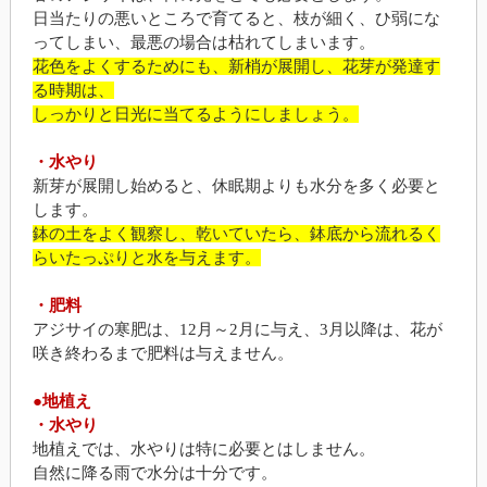
日当たりの悪いところで育てると、枝が細く、ひ弱にな
ってしまい、最悪の場合は枯れてしまいます。
花色をよくするためにも、新梢が展開し、
花芽が発達す
る時期は、
しっかりと日光に当てるようにしましょう。
・水やり
新芽が展開し始めると、休眠期よりも水分を多く必要と
します。
鉢の土をよく観察し、乾いていたら、鉢底から流れるく
らいたっぷりと水を与えます。
・肥料
アジサイの寒肥は、12月～2月に与え、3月以降は、花が
咲き終わるまで肥料は与えません。
●地植え
・水やり
地植えでは、水やりは特に必要とはしません。
自然に降る雨で水分は十分です。